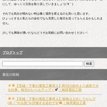
にして、ゆっくり元気を取り戻していきましょう(´∀｀)
それでも気分が晴れない時は働く場所を変えるのも良いと思います。
ひょっとすると私たちの会社でなら充実した毎日を送ってもらえるかもしれま
せん。
少しでも興味が湧いたならどうぞお気軽にお問い合わせください！
ブログトップ
最近の投稿
【茨城・下妻の電気工事求人】昨日の自分より成長でき
る仕事。毎日がレベルアップ！
｜鳩貝電設工業
【茨城・下妻の電気工事求人】資格は入社してからで
OK！“やる気”を評価する会社です
｜鳩貝電設工業