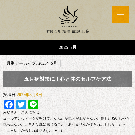
2025 5月
月別アーカイブ:
2025年5月
五月病対策に！心と体のセルフケア法
投稿日
2025年5月8日
Facebook
Twitter
Line
みなさん、こんにちは！
ゴールデンウィークが明けて、なんだか気分が上がらない…体もだるいしやる
気も出ない…。そんな風に感じること、ありませんか？それ、もしかしたら
「五月病」かもしれません(；・∀・)