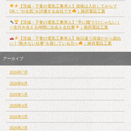
【茨城・下妻の電気工事求人】資格は入社してからで
OK！“やる気”を評価する会社です
｜鳩貝電設工業
【茨城・下妻の電気工事求人】“手に職”だけじゃない！
一生付き合える仲間に出会える仕事
｜鳩貝電設工業
【茨城・下妻の電気工事求人】毎日違う現場だから面白
い！“飽きない仕事”を探している方へ
｜鳩貝電設工業
アーカイブ
2026年7月
2026年6月
2026年5月
2026年4月
2026年3月
2026年2月