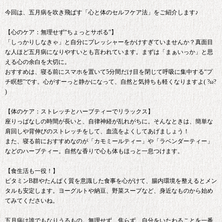
今回は、五月病を吹き飛ばす「心と体のセルフケア法」をご紹介します♪
【心のケア：無理せず“ちょっとサボる”】
「しっかりしなきゃ」と自分にプレッシャーをかけすぎていませんか？真面目
な人ほど五月病になりやすいとも言われています。まずは「まぁいっか」と思
える心の余白を大切に。
おすすめは、寝る前にスマホを置いて5分間だけ目を閉じて呼吸に集中する“プ
チ瞑想”です。心がすーっと静かになって、自然と気持ちも軽くなりますよ( ?ω?
)
【体のケア：ストレッチとハーブティーでリラックス】
座りっぱなしの時間が長いと、自律神経が乱れがちに。そんなときは、簡単な
肩回しや背伸びのストレッチをして、血流をよくしてあげましょう！
また、寝る前におすすめなのが「カモミールティー」や「ラベンダーティー」
などのハーブティー。自然な香りで心も体もほっと一息つけます。
【食生活も一役！】
ビタミンB群やたんぱく質を意識した食事を心がけて、腸内環境を整えるとメン
タルも安定します。ヨーグルトや納豆、野菜スープなど、身近なものから始め
てみてくださいね。
五月病は誰でもなりうるもの。無理せず、焦らず、自分をいたわることを一番